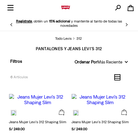
Regístrate
, obtén un
15% adicional
y mantente al tanto de todas las
novedades
Todo Levis
312
PANTALONES Y JEANS LEVI'S 312
Filtros
Ordenar Por
Más Reciente
6
Jeans Mujer Levi's 312 Shaping Slim
Jeans Mujer Levi's 312 Shaping Slim
S/
249
.
00
S/
249
.
00