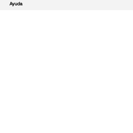
Ayuda
¿Alguna Duda?
Medios de Pago
Razón Social:
LS BATWING S.R.L.
RUC:
20605214038