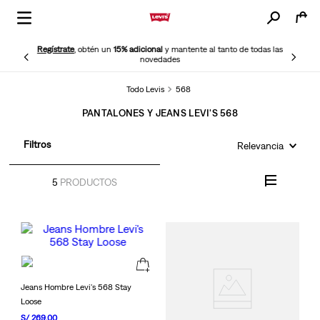
Regístrate
, obtén un
15% adicional
y mantente al tanto de todas las
novedades
Todo Levis
568
PANTALONES Y JEANS LEVI'S 568
Filtros
Relevancia
5
PRODUCTOS
Jeans Hombre Levi's 568 Stay
Loose
S/
269
.
00