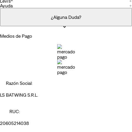
Levi’s®
+
Ayuda
+
¿Alguna Duda?
Medios de Pago
Razón Social:
LS BATWING S.R.L.
RUC:
20605214038