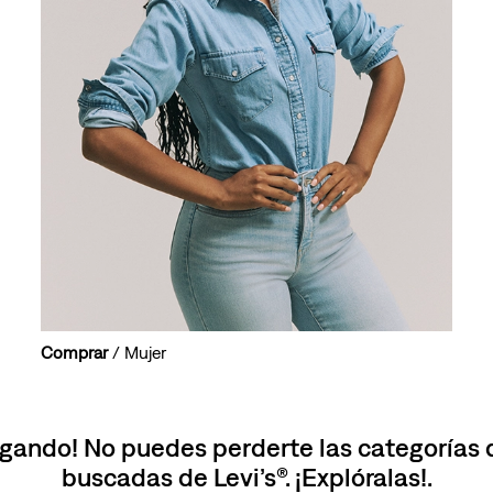
10
.
501 mujer
Comprar
/ Mujer
gando! No puedes perderte las categorías
buscadas de Levi’s®. ¡Explóralas!.