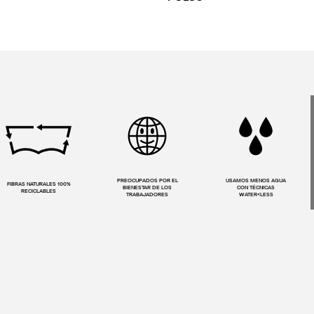
PREOCUPADOS POR EL
USAMOS MENOS AGUA
FIBRAS NATURALES 100%
BIENESTAR DE LOS
CON TÉCNICAS
RECICLABLES
TRABAJADORES
WATER<LESS