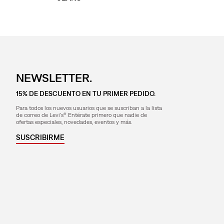
NEWSLETTER.
15% DE DESCUENTO EN TU PRIMER PEDIDO.
Para todos los nuevos usuarios que se suscriban a la lista
de correo de Levi's® Entérate primero que nadie de
ofertas especiales, novedades, eventos y más.
SUSCRIBIRME