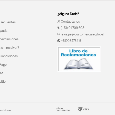
¿Alguna Duda?
Contáctanos
Frecuentes
(+51) 01 709 6081
Ayuda
levis.pe@customercare.global
devoluciones
+51905475415
sin resolver?
 Condiciones
 Pago
las
itio
ondiciones