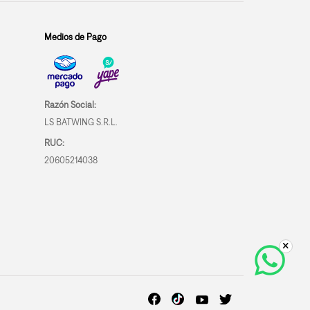
Medios de Pago
Razón Social:
LS BATWING S.R.L.
RUC:
20605214038