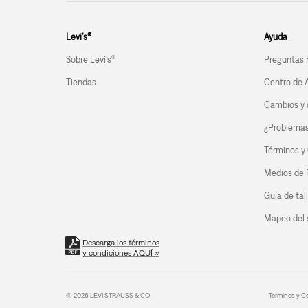
Levi’s®
Ayuda
Sobre Levi's®
Preguntas 
Tiendas
Centro de 
Cambios y 
¿Problemas 
Términos y
Medios de
Guía de tal
Mapeo del s
Descarga los términos
y condiciones AQUÍ »
© 2026 LEVI STRAUSS & CO
Términos y C