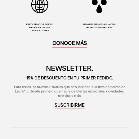
PREOCUPADOS POR EL
USAMOS MENOS AGUA CON
BIENESTAR DE LOS
TÉCNICAS WATER<LESS
TRABAJADORES
CONOCE MÁS
NEWSLETTER.
15% DE DESCUENTO EN TU PRIMER PEDIDO.
Para todos los nuevos usuarios que se suscriban a la lista de correo de
Levi's® Entérate primero que nadie de ofertas especiales, novedades,
eventos y más.
SUSCRIBIRME