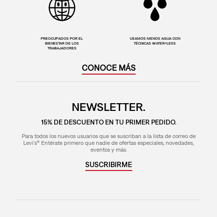
PREOCUPADOS POR EL
USAMOS MENOS AGUA CON
BIENESTAR DE LOS
TÉCNICAS WATER<LESS
TRABAJADORES
CONOCE MÁS
NEWSLETTER.
15% DE DESCUENTO EN TU PRIMER PEDIDO.
Para todos los nuevos usuarios que se suscriban a la lista de correo de
Levi's® Entérate primero que nadie de ofertas especiales, novedades,
eventos y más.
SUSCRIBIRME