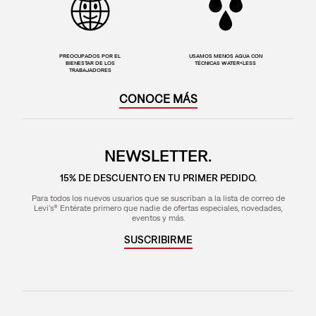
PREOCUPADOS POR EL
USAMOS MENOS AGUA CON
BIENESTAR DE LOS
TÉCNICAS WATER<LESS
TRABAJADORES
CONOCE MÁS
NEWSLETTER.
15% DE DESCUENTO EN TU PRIMER PEDIDO.
Para todos los nuevos usuarios que se suscriban a la lista de correo de
Levi's® Entérate primero que nadie de ofertas especiales, novedades,
eventos y más.
SUSCRIBIRME