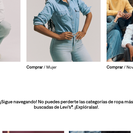
Comprar
/ Mujer
Comprar
/ No
¡Sigue navegando! No puedes perderte las categorías de ropa más
buscadas de Levi’s®. ¡Explóralas!.