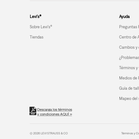
Levi’s®
Ayuda
Sobre Levi's®
Preguntas 
Tiendas
Centro de 
Cambios y 
¿Problemas 
Términos y
Medios de
Guía de tal
Mapeo del s
Descarga los términos
y condiciones AQUÍ »
© 2026 LEVI STRAUSS & CO
Términos y C