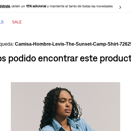
ístrate
, obtén un
15% adicional
y mantente al tanto de todas las novedades
LS
SALE
TÉRMINOS MÁS BUSCADOS
1
.
jeans mujer
Camisa-Hombre-Levis-The-Sunset-Camp-Shirt-7262
2
.
jeans mujer 501
 podido encontrar este producto
3
.
jeans hombre
4
.
cinch baggy jeans
5
.
casaca
6
.
505 jeans hombre
7
.
polo hombre
8
.
wide leg
9
.
jeans mujer 318