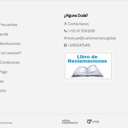
¿Alguna Duda?
Contáctanos
Frecuentes
(+51) 01 709 6081
Ayuda
levis.pe@customercare.global
devoluciones
+51905475415
sin resolver?
 Condiciones
 Pago
las
itio
ondiciones