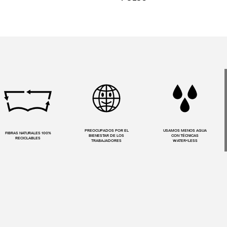
PREOCUPADOS POR EL
USAMOS MENOS AGUA
FIBRAS NATURALES 100%
BIENESTAR DE LOS
CON TÉCNICAS
RECICLABLES
TRABAJADORES
WATER<LESS