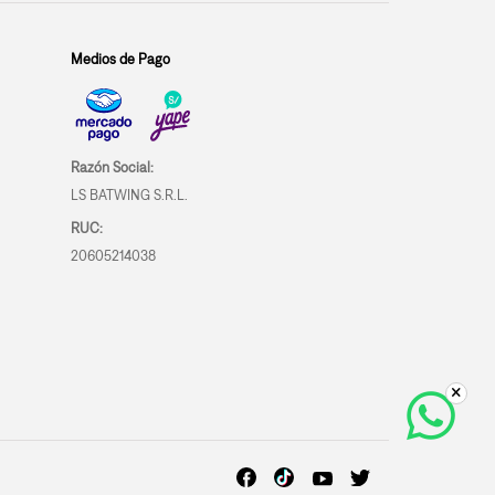
Medios de Pago
Razón Social:
LS BATWING S.R.L.
RUC:
20605214038