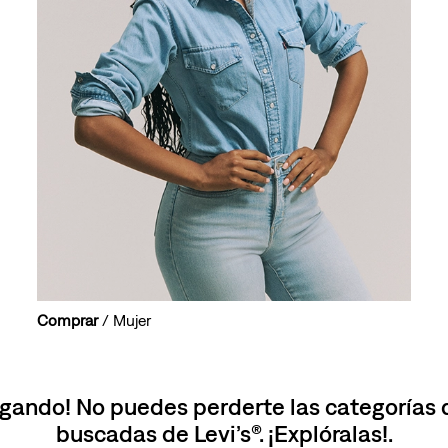
10
.
501 mujer
Comprar
/ Mujer
gando! No puedes perderte las categorías
buscadas de Levi’s®. ¡Explóralas!.