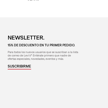
NEWSLETTER.
15% DE DESCUENTO EN TU PRIMER PEDIDO.
Para todos los nuevos usuarios que se suscriban a la lista
de correo de Levi's® Entérate primero que nadie de
ofertas especiales, novedades, eventos y más.
SUSCRIBIRME