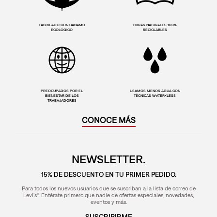
FABRICADO CON CAÑAMO
FIBRAS NATURALES 100%
ECOLÓGICO
RECICLABLES
PREOCUPADOS POR EL
USAMOS MENOS AGUA CON
BIENESTAR DE LOS
TÉCNICAS WATER<LESS
TRABAJADORES
CONOCE MÁS
NEWSLETTER.
15% DE DESCUENTO EN TU PRIMER PEDIDO.
Para todos los nuevos usuarios que se suscriban a la lista de correo de
Levi's® Entérate primero que nadie de ofertas especiales, novedades,
eventos y más.
SUSCRIBIRME