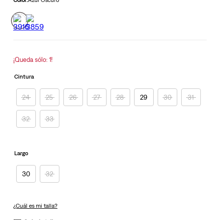
Read
604
Reviews.
Enlace
en
la
misma
¡Queda sólo: 1!
página.
Cintura
24
25
26
27
28
29
30
31
32
33
Largo
30
32
¿Cuál es mi talla?