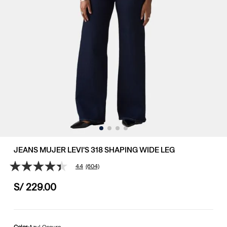
JEANS MUJER LEVI'S 318 SHAPING WIDE LEG
4.4
(604)
4.4
de
S/
229
.
00
5
estrellas,
valor
medio
de
valoración.
Color:
Azul Oscuro