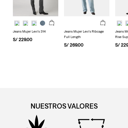
Jeans Mujer Levi's 314
Jeans Mujer Levi's Ribcage
Jeans Mu
Full Length
Rise Sup
S/
229
.
00
S/
269
.
00
S/
22
NUESTROS VALORES