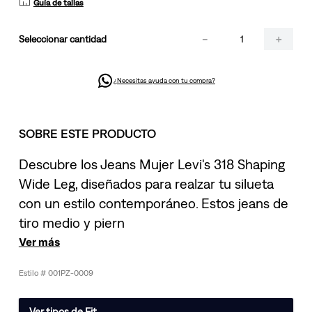
Guía de tallas
－
＋
cantidad
¿Necesitas ayuda con tu compra?
SOBRE ESTE PRODUCTO
Descubre los Jeans Mujer Levi's 318 Shaping
Wide Leg, diseñados para realzar tu silueta
con un estilo contemporáneo. Estos jeans de
tiro medio y piern
Ver más
001PZ-0009
Ver tipos de Fit