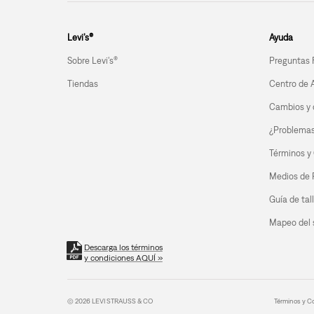
Levi’s®
Ayuda
Sobre Levi's®
Preguntas 
Tiendas
Centro de 
Cambios y 
¿Problemas 
Términos y
Medios de
Guía de tal
Mapeo del s
Descarga los términos
y condiciones AQUÍ »
© 2026 LEVI STRAUSS & CO
Términos y C