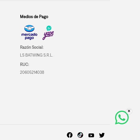
Medios de Pago
Razón Social:
LS BATWING S.R.L.
RUC:
20605214038