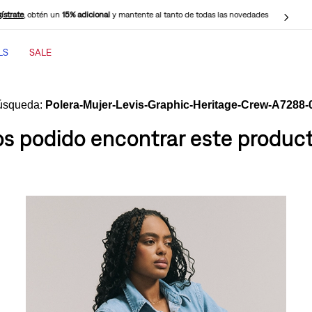
ístrate
, obtén un
15% adicional
y mantente al tanto de todas las novedades
LS
SALE
TÉRMINOS MÁS BUSCADOS
1
.
jeans mujer
Polera-Mujer-Levis-Graphic-Heritage-Crew-A7288-
2
.
jeans mujer 501
 podido encontrar este producto
3
.
jeans hombre
4
.
cinch baggy jeans
5
.
casaca
6
.
505 jeans hombre
7
.
polo hombre
8
.
wide leg
9
.
jeans mujer 318