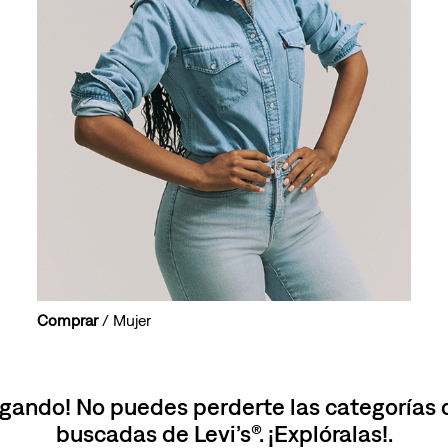
10
.
501 mujer
Comprar
/ Mujer
gando! No puedes perderte las categorías
buscadas de Levi’s®. ¡Explóralas!.