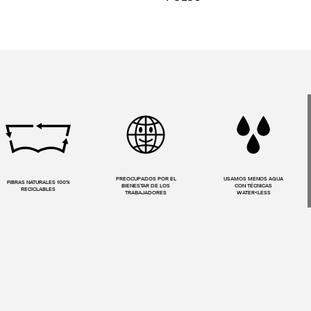
PREOCUPADOS POR EL
USAMOS MENOS AGUA
FIBRAS NATURALES 100%
BIENESTAR DE LOS
CON TÉCNICAS
RECICLABLES
TRABAJADORES
WATER<LESS