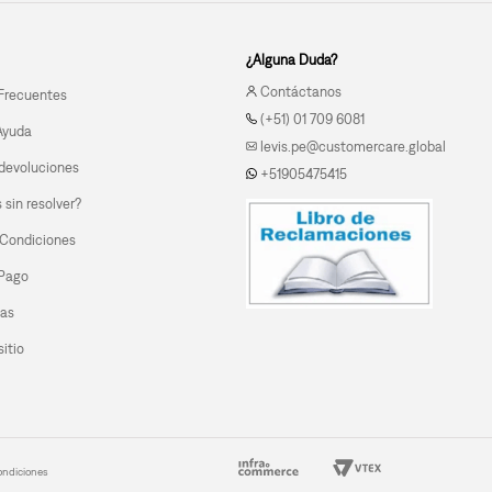
¿Alguna Duda?
Contáctanos
Frecuentes
(+51) 01 709 6081
Ayuda
levis.pe@customercare.global
devoluciones
+51905475415
sin resolver?
 Condiciones
 Pago
las
itio
ondiciones