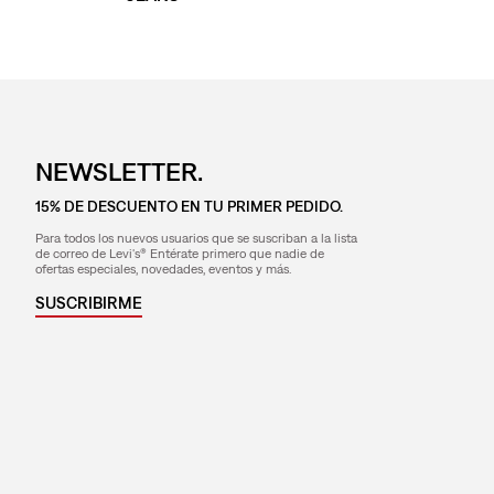
NEWSLETTER.
15% DE DESCUENTO EN TU PRIMER PEDIDO.
Para todos los nuevos usuarios que se suscriban a la lista
de correo de Levi's® Entérate primero que nadie de
ofertas especiales, novedades, eventos y más.
SUSCRIBIRME