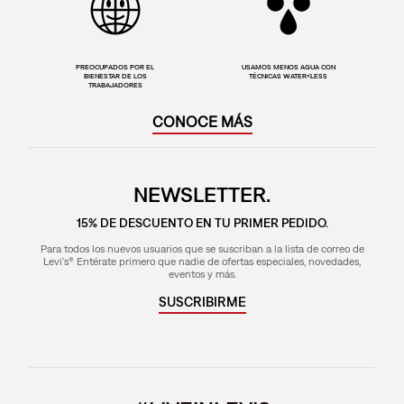
PREOCUPADOS POR EL
USAMOS MENOS AGUA CON
BIENESTAR DE LOS
TÉCNICAS WATER<LESS
TRABAJADORES
CONOCE MÁS
NEWSLETTER.
15% DE DESCUENTO EN TU PRIMER PEDIDO.
Para todos los nuevos usuarios que se suscriban a la lista de correo de
Levi's® Entérate primero que nadie de ofertas especiales, novedades,
eventos y más.
SUSCRIBIRME