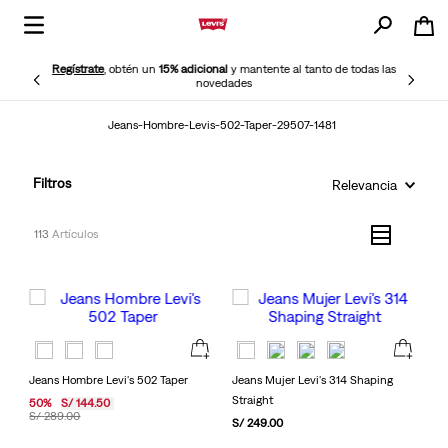
Regístrate
, obtén un
15% adicional
y mantente al tanto de todas las
novedades
Jeans-Hombre-Levis-502-Taper-29507-1481
Filtros
Relevancia
113
Jeans Hombre Levi's 502 Taper
Jeans Mujer Levi's 314 Shaping
Straight
50
%
S/
144
.
50
S/
289
.
00
S/
249
.
00