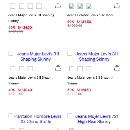
Jeans Mujer Levi's 311 Shaping
Jeans Hombre Levi's 502 Taper
Skinny
50
%
S/
134
.
50
S/
269
.
00
50
%
S/
124
.
50
S/
249
.
00
Jeans Mujer Levi's 311 Shaping
Jeans Mujer Levi's 311 Shaping
Skinny
Skinny
40
%
S/
149
.
40
50
%
S/
124
.
50
S/
249
.
00
S/
249
.
00