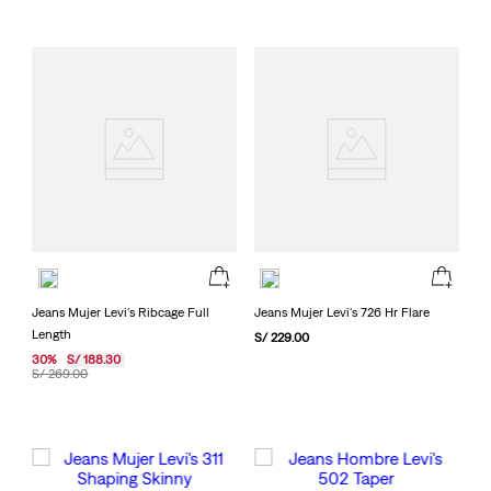
Jeans Mujer Levi's Ribcage Full
Jeans Mujer Levi's 726 Hr Flare
Length
S/
229
.
00
30
%
S/
188
.
30
S/
269
.
00