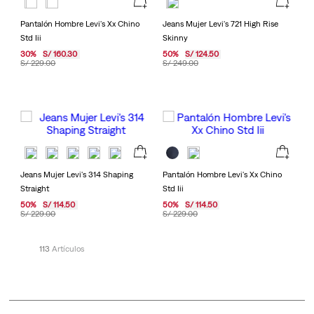
Pantalón Hombre Levi's Xx Chino
Jeans Mujer Levi's 721 High Rise
Std Iii
Skinny
30
%
S/
160
.
30
50
%
S/
124
.
50
S/
229
.
00
S/
249
.
00
Jeans Mujer Levi's 314 Shaping
Pantalón Hombre Levi's Xx Chino
Straight
Std Iii
50
%
S/
114
.
50
50
%
S/
114
.
50
S/
229
.
00
S/
229
.
00
113