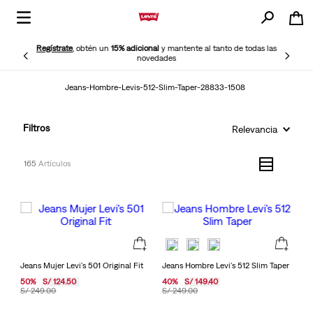
Regístrate
, obtén un
15% adicional
y mantente al tanto de todas las
novedades
Jeans-Hombre-Levis-512-Slim-Taper-28833-1508
Filtros
Relevancia
165
Jeans Mujer Levi's 501 Original Fit
Jeans Hombre Levi's 512 Slim Taper
50
%
S/
124
.
50
40
%
S/
149
.
40
S/
249
.
00
S/
249
.
00