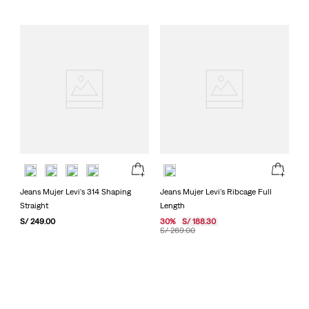
Jeans Mujer Levi's 314 Shaping
Jeans Mujer Levi's Ribcage Full
Straight
Length
S/
249
.
00
30
%
S/
188
.
30
S/
269
.
00