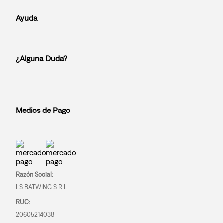
Ayuda
¿Alguna Duda?
Medios de Pago
Razón Social:
LS BATWING S.R.L.
RUC:
20605214038