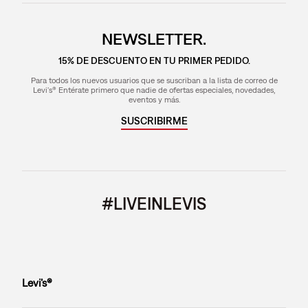
NEWSLETTER.
15% DE DESCUENTO EN TU PRIMER PEDIDO.
Para todos los nuevos usuarios que se suscriban a la lista de correo de
Levi's® Entérate primero que nadie de ofertas especiales, novedades,
eventos y más.
SUSCRIBIRME
#LIVEINLEVIS
Levi’s®