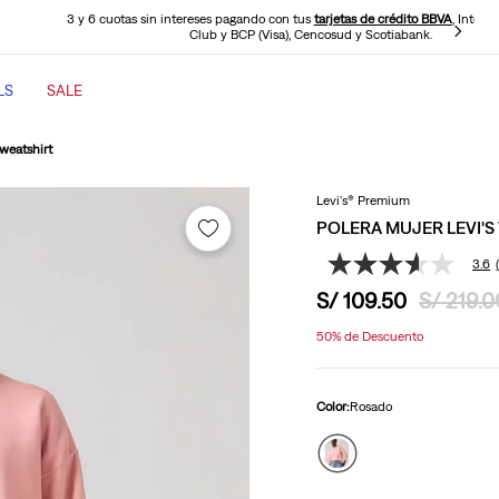
cuotas sin intereses pagando con tus
tarjetas de crédito BBVA
, Interbank, Diners
Club y BCP (Visa), Cencosud y Scotiabank.
LS
SALE
TÉRMINOS MÁS BUSCADOS
weatshirt
1
.
jeans mujer
Levi's® Premium
2
.
jeans mujer 501
POLERA MUJER LEVI'S
3
.
jeans hombre
3.6
3.6
4
.
cinch baggy jeans
de
S/
109
.
50
S/
219
.
0
5
5
.
casaca
estrellas,
50%
de Descuento
valor
6
.
505 jeans hombre
medio
de
valoración.
7
.
polo hombre
Color:
Rosado
Read
22
8
.
wide leg
Reviews.
Enlace
9
.
jeans mujer 318
en