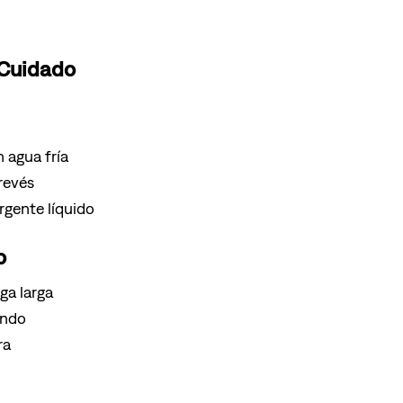
 Cuidado
 agua fría
 revés
gente líquido
o
ga larga
ondo
ra