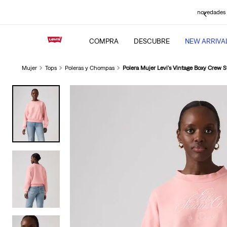
3 y 6 
, obtén un
15% adicional
y mantente al tanto de todas las novedades
COMPRA
DESCUBRE
NEW ARRIVA
Mujer
Tops
Poleras y Chompas
Polera Mujer Levi's Vintage Boxy Crew S