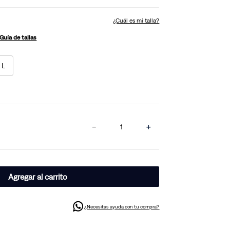
¿Cuál es mi talla?
Guía de tallas
L
－
＋
Agregar al carrito
¿Necesitas ayuda con tu compra?