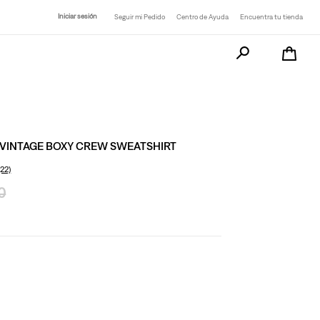
Iniciar sesión
Seguir mi Pedido
Centro de Ayuda
Encuentra tu tienda
Busca tu producto a
 VINTAGE BOXY CREW SWEATSHIRT
(22)
0