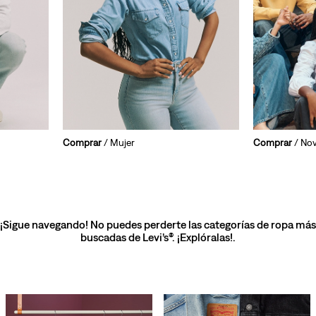
Comprar
/ Mujer
Comprar
/ No
¡Sigue navegando! No puedes perderte las categorías de ropa más
buscadas de Levi’s®. ¡Explóralas!.