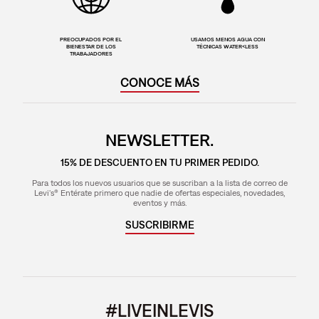
PREOCUPADOS POR EL
USAMOS MENOS AGUA CON
BIENESTAR DE LOS
TÉCNICAS WATER<LESS
TRABAJADORES
CONOCE MÁS
NEWSLETTER.
15% DE DESCUENTO EN TU PRIMER PEDIDO.
Para todos los nuevos usuarios que se suscriban a la lista de correo de
Levi's® Entérate primero que nadie de ofertas especiales, novedades,
eventos y más.
SUSCRIBIRME
#LIVEINLEVIS