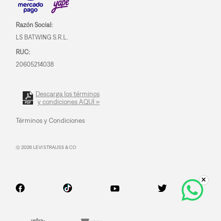
Razón Social:
LS BATWING S.R.L.
RUC:
20605214038
Descarga los términos
y condiciones AQUÍ »
Términos y Condiciones
© 2026 LEVI STRAUSS & CO