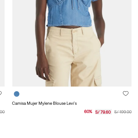
10
.
501 mujer
Camisa Mujer Mylene Blouse Levi's
60
%
00
S/
199
.
00
S/
79
.
60