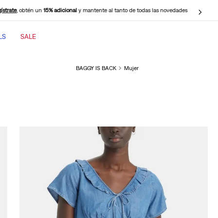
ístrate
, obtén un
15% adicional
y mantente al tanto de todas las novedades
LS
SALE
TÉRMINOS MÁS BUSCADOS
BAGGY IS BACK
Mujer
1
.
jeans mujer
2
.
jeans mujer 501
3
.
jeans hombre
4
.
casaca
5
.
cinch baggy jeans
6
.
polo hombre
7
.
505 jeans hombre
8
.
wide leg
9
.
jeans mujer 318