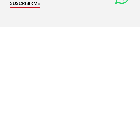
SUSCRIBIRME
Medios de Pago
Razón Social:
LS BATWING S.R.L.
RUC:
20605214038