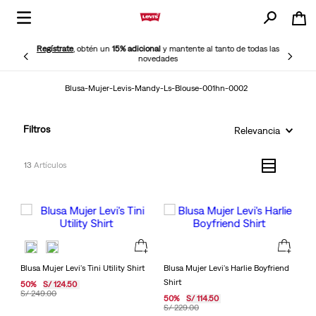
Regístrate
, obtén un
15% adicional
y mantente al tanto de todas las
novedades
Blusa-Mujer-Levis-Mandy-Ls-Blouse-001hn-0002
Filtros
Relevancia
13
Blusa Mujer Levi's Tini Utility Shirt
Blusa Mujer Levi's Harlie Boyfriend
Shirt
50
%
S/
124
.
50
S/
249
.
00
50
%
S/
114
.
50
S/
229
.
00