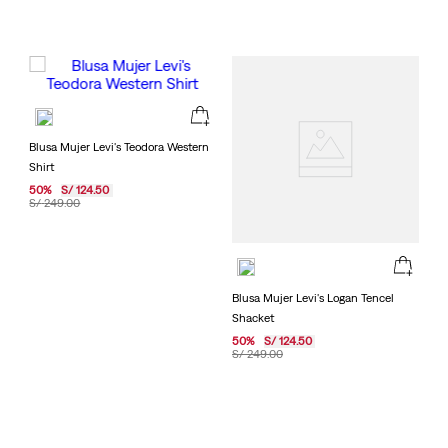
Blusa Mujer Levi's Teodora Western
Shirt
50
%
S/
124
.
50
S/
249
.
00
Blusa Mujer Levi's Logan Tencel
Shacket
50
%
S/
124
.
50
S/
249
.
00