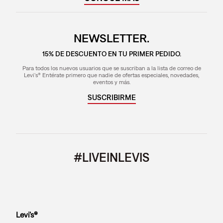
NEWSLETTER.
15% DE DESCUENTO EN TU PRIMER PEDIDO.
Para todos los nuevos usuarios que se suscriban a la lista de correo de
Levi's® Entérate primero que nadie de ofertas especiales, novedades,
eventos y más.
SUSCRIBIRME
#LIVEINLEVIS
Levi’s®