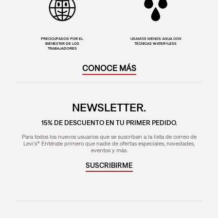
PREOCUPADOS POR EL
USAMOS MENOS AGUA CON
BIENESTAR DE LOS
TÉCNICAS WATER<LESS
TRABAJADORES
CONOCE MÁS
NEWSLETTER.
15% DE DESCUENTO EN TU PRIMER PEDIDO.
Para todos los nuevos usuarios que se suscriban a la lista de correo de
Levi's® Entérate primero que nadie de ofertas especiales, novedades,
eventos y más.
SUSCRIBIRME