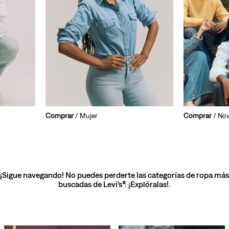
Comprar
/ Mujer
Comprar
/ No
¡Sigue navegando! No puedes perderte las categorías de ropa más
buscadas de Levi’s®. ¡Explóralas!.