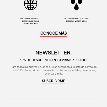
PREOCUPADOS POR EL
USAMOS MENOS AGUA CON
BIENESTAR DE LOS
TÉCNICAS WATER<LESS
TRABAJADORES
CONOCE MÁS
NEWSLETTER.
15% DE DESCUENTO EN TU PRIMER PEDIDO.
Para todos los nuevos usuarios que se suscriban a la lista de correo de
Levi's® Entérate primero que nadie de ofertas especiales, novedades,
eventos y más.
SUSCRIBIRME