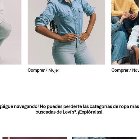
Comprar
/ Mujer
Comprar
/ No
¡Sigue navegando! No puedes perderte las categorías de ropa más
buscadas de Levi’s®. ¡Explóralas!.