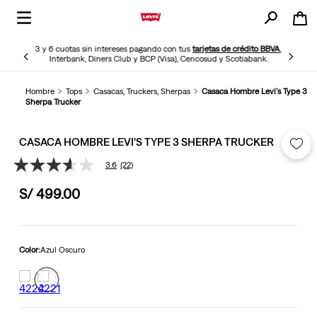
3 y 6 cuotas sin intereses pagando con tus
tarjetas de crédito BBVA
,
Interbank, Diners Club y BCP (Visa), Cencosud y Scotiabank.
Hombre
Tops
Casacas, Truckers, Sherpas
Casaca Hombre Levi's Type 3
Sherpa Trucker
CASACA HOMBRE LEVI'S TYPE 3 SHERPA TRUCKER
3.6
(22)
3.6
de
S/
499
.
00
5
estrellas,
valor
medio
de
valoración.
Color:
Azul Oscuro
Read
22
Reviews.
Enlace
en