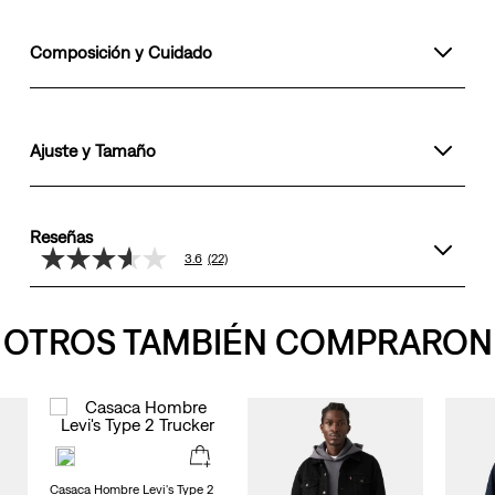
Composición y Cuidado
Ajuste y Tamaño
Reseñas
3.6
(22)
3.6
de
5
estrellas,
OTROS TAMBIÉN COMPRARON
valor
medio
de
valoración.
Read
22
Reviews.
Enlace
en
Casaca Hombre Levi's Type 2