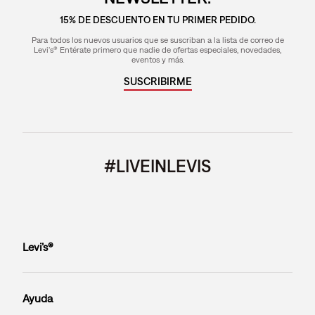
15% DE DESCUENTO EN TU PRIMER PEDIDO.
Para todos los nuevos usuarios que se suscriban a la lista de correo de
Levi's® Entérate primero que nadie de ofertas especiales, novedades,
eventos y más.
SUSCRIBIRME
#LIVEINLEVIS
Levi’s®
Ayuda