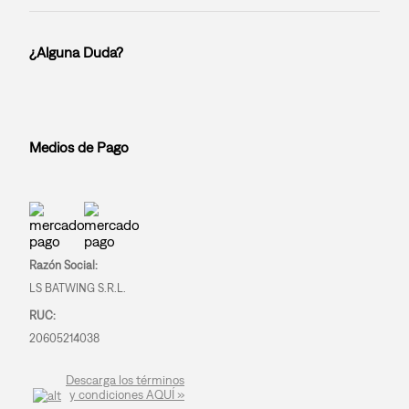
¿Alguna Duda?
Medios de Pago
Razón Social:
LS BATWING S.R.L.
RUC:
20605214038
Descarga los términos
y condiciones AQUÍ »