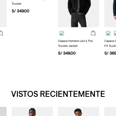
la
Trucker
misma
página.
S/
349
.
00
Casaca Hombre Levi's The
Casaca H
Trucker Jacket
Fit Truc
S/
349
.
00
S/
36
VISTOS RECIENTEMENTE