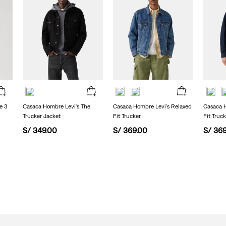
e 3
Casaca Hombre Levi's The
Casaca Hombre Levi's Relaxed
Casaca H
Trucker Jacket
Fit Trucker
Fit Truc
S/
349
.
00
S/
369
.
00
S/
36