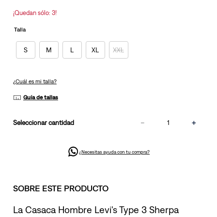
la
misma
¡Quedan sólo: 3!
página.
Talla
S
M
L
XL
XXL
¿Cuál es mi talla?
Guía de tallas
－
＋
cantidad
¿Necesitas ayuda con tu compra?
SOBRE ESTE PRODUCTO
La Casaca Hombre Levi's Type 3 Sherpa