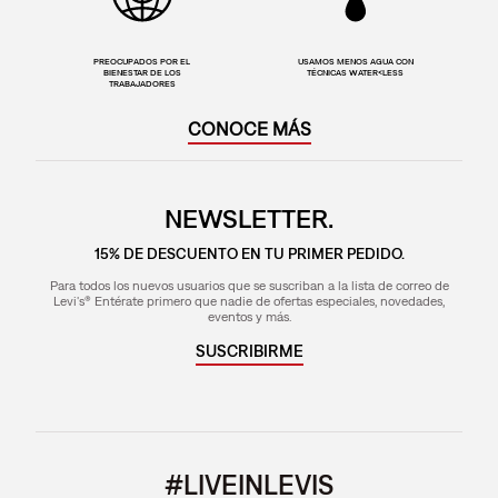
PREOCUPADOS POR EL
USAMOS MENOS AGUA CON
BIENESTAR DE LOS
TÉCNICAS WATER<LESS
TRABAJADORES
CONOCE MÁS
NEWSLETTER.
15% DE DESCUENTO EN TU PRIMER PEDIDO.
Para todos los nuevos usuarios que se suscriban a la lista de correo de
Levi's® Entérate primero que nadie de ofertas especiales, novedades,
eventos y más.
SUSCRIBIRME
#LIVEINLEVIS