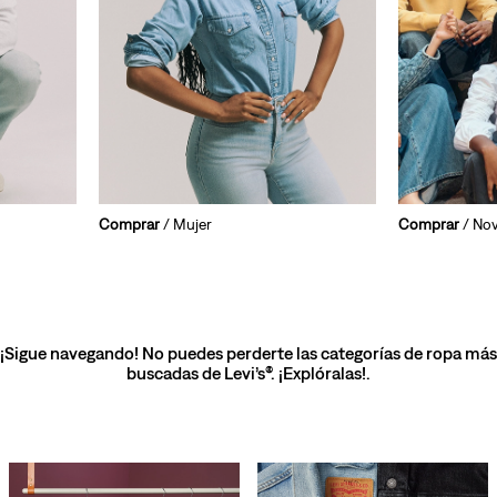
Comprar
/ Mujer
Comprar
/ No
¡Sigue navegando! No puedes perderte las categorías de ropa más
buscadas de Levi’s®. ¡Explóralas!.