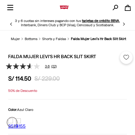
3 y 6 cuotas sin intereses pagando con tus
tarjetas de crédito BBVA
,
Interbank, Diners Club y BCP (Visa), Cencosud y Scotiabank.
Mujer
Bottoms
Shorts y Faldas
Falda Mujer Levi's Hr Back Slit Skirt
FALDA MUJER LEVI'S HR BACK SLIT SKIRT
3.6
(22)
3.6
de
S/
114
.
50
S/
229
.
00
5
estrellas,
valor
50%
de Descuento
medio
de
valoración.
Read
Color:
Azul Claro
22
Reviews.
Enlace
en
la