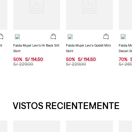
en
la
misma
página.
it
Falda Mujer Levi's Hr Back Slit
Falda Mujer Levi's Godet Mini
Falda Mu
Skirt
Skirt
Decon Sk
50
%
S/
114
.
50
50
%
S/
114
.
50
70
%
S/
229
.
00
S/
229
.
00
S/
26
VISTOS RECIENTEMENTE