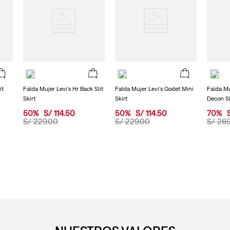
it
Falda Mujer Levi's Hr Back Slit
Falda Mujer Levi's Godet Mini
Falda Mu
Skirt
Skirt
Decon Sk
50
%
S/
114
.
50
50
%
S/
114
.
50
70
%
S/
229
.
00
S/
229
.
00
S/
26