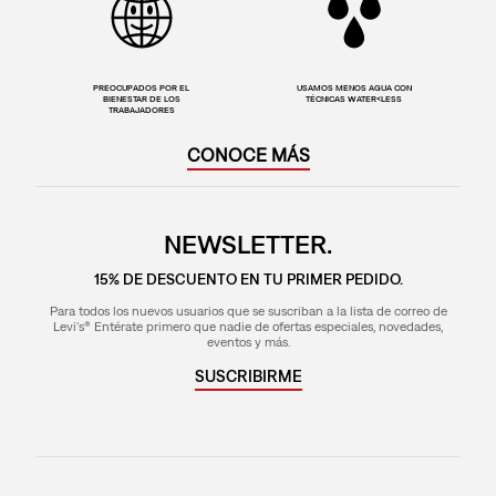
PREOCUPADOS POR EL
USAMOS MENOS AGUA CON
BIENESTAR DE LOS
TÉCNICAS WATER<LESS
TRABAJADORES
CONOCE MÁS
NEWSLETTER.
15% DE DESCUENTO EN TU PRIMER PEDIDO.
Para todos los nuevos usuarios que se suscriban a la lista de correo de
Levi's® Entérate primero que nadie de ofertas especiales, novedades,
eventos y más.
SUSCRIBIRME