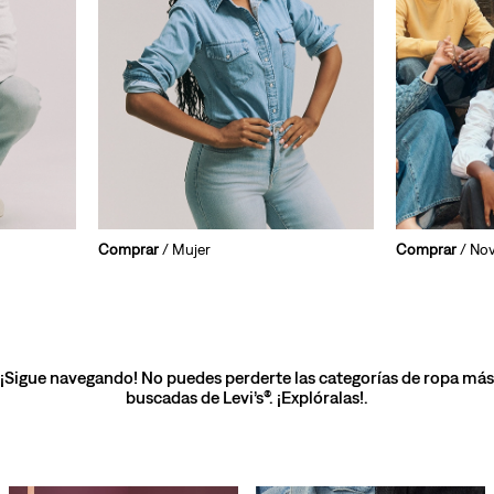
Comprar
/ Mujer
Comprar
/ No
¡Sigue navegando! No puedes perderte las categorías de ropa más
buscadas de Levi’s®. ¡Explóralas!.