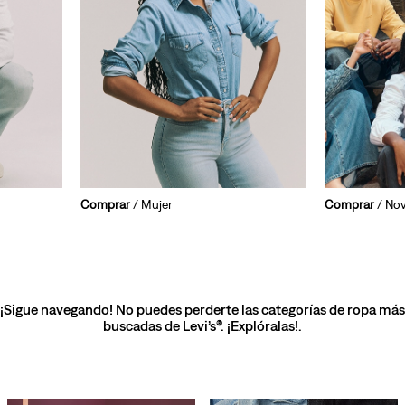
Comprar
/ Mujer
Comprar
/ No
¡Sigue navegando! No puedes perderte las categorías de ropa más
buscadas de Levi’s®. ¡Explóralas!.