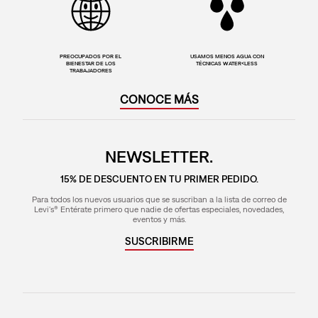
PREOCUPADOS POR EL
USAMOS MENOS AGUA CON
BIENESTAR DE LOS
TÉCNICAS WATER<LESS
TRABAJADORES
CONOCE MÁS
NEWSLETTER.
15% DE DESCUENTO EN TU PRIMER PEDIDO.
Para todos los nuevos usuarios que se suscriban a la lista de correo de
Levi's® Entérate primero que nadie de ofertas especiales, novedades,
eventos y más.
SUSCRIBIRME