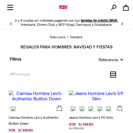
3 y 6 cuotas sin intereses pagando con tus
tarjetas de crédito BBVA
,
Interbank, Diners Club y BCP (Visa), Cencosud y Scotiabank.
Todo Levis
Hombre
REGALOS PARA HOMBRES: NAVIDAD Y FIESTAS
Filtros
Relevancia
277
Camisa Hombre Levi's Authentic
Jeans Hombre Levi's 511 Slim
Button Down
50
%
S/
149
.
50
S/
299
.
00
50
%
S/
109
.
50