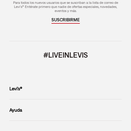
Para todos los nuevos usuarios que se suscriban a la lista de correo de
Levi's® Entérate primero que nadie de ofertas especiales, novedades,
eventos y más.
SUSCRIBIRME
#LIVEINLEVIS
Levi’s®
Ayuda