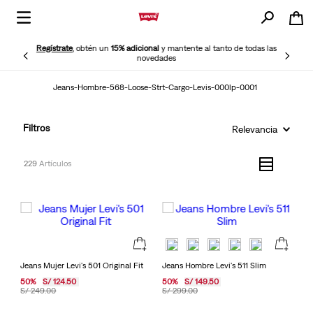
Regístrate
, obtén un
15% adicional
y mantente al tanto de todas las
novedades
Jeans-Hombre-568-Loose-Strt-Cargo-Levis-000lp-0001
Filtros
Relevancia
229
Jeans Mujer Levi's 501 Original Fit
Jeans Hombre Levi's 511 Slim
50
%
S/
124
.
50
50
%
S/
149
.
50
S/
249
.
00
S/
299
.
00