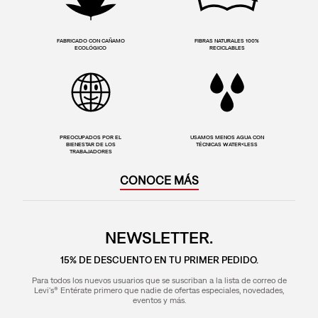
FABRICADO CON CAÑAMO
FIBRAS NATURALES 100%
ECOLÓGICO
RECICLABLES
PREOCUPADOS POR EL
USAMOS MENOS AGUA CON
BIENESTAR DE LOS
TÉCNICAS WATER<LESS
TRABAJADORES
CONOCE MÁS
NEWSLETTER.
15% DE DESCUENTO EN TU PRIMER PEDIDO.
Para todos los nuevos usuarios que se suscriban a la lista de correo de
Levi's® Entérate primero que nadie de ofertas especiales, novedades,
eventos y más.