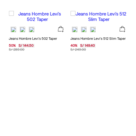
Jeans Hombre Levi's 502 Taper
Jeans Hombre Levi's 512 Slim Taper
50
%
S/
144
.
50
40
%
S/
149
.
40
S/
289
.
00
S/
249
.
00