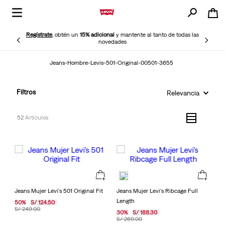
Regístrate
, obtén un
15% adicional
y mantente al tanto de todas las
novedades
Jeans-Hombre-Levis-501-Original-00501-3655
Filtros
Relevancia
52
Jeans Mujer Levi's 501 Original Fit
Jeans Mujer Levi's Ribcage Full
Length
50
%
S/
124
.
50
S/
249
.
00
30
%
S/
188
.
30
S/
269
.
00