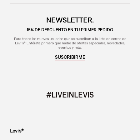
NEWSLETTER.
15% DE DESCUENTO EN TU PRIMER PEDIDO.
Para todos los nuevos usuarios que se suscriban a la lista de correo de
Levi's® Entérate primero que nadie de ofertas especiales, novedades,
eventos y más.
SUSCRIBIRME
#LIVEINLEVIS
Levi’s®