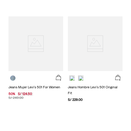
Jeans Mujer Levi's 501 For Women
Jeans Hombre Levi's 501 Original
Fit
50
%
S/
124
.
50
S/
249
.
00
S/
229
.
00