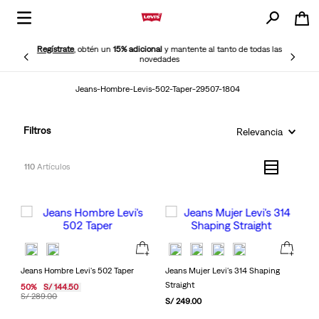
Regístrate
, obtén un
15% adicional
y mantente al tanto de todas las
novedades
Jeans-Hombre-Levis-502-Taper-29507-1804
Filtros
Relevancia
110
Jeans Hombre Levi's 502 Taper
Jeans Mujer Levi's 314 Shaping
Straight
50
%
S/
144
.
50
S/
289
.
00
S/
249
.
00