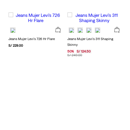
Jeans Mujer Levi's 726 Hr Flare
Jeans Mujer Levi's 311 Shaping
Skinny
S/
229
.
00
50
%
S/
124
.
50
S/
249
.
00