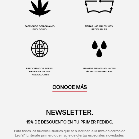
FABRICADO CON CAÑAMO
FIBRAS NATURALES 100%
ECOLÓGICO
RECICLABLES
PREOCUPADOS POR EL
USAMOS MENOS AGUA CON
BIENESTAR DE LOS
TÉCNICAS WATER<LESS
TRABAJADORES
CONOCE MÁS
NEWSLETTER.
15% DE DESCUENTO EN TU PRIMER PEDIDO.
Para todos los nuevos usuarios que se suscriban a la lista de correo de
Levi's® Entérate primero que nadie de ofertas especiales, novedades,