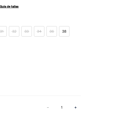
Guía de tallas
31
32
33
34
36
38
－
＋