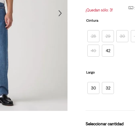
página.
10
.
501 mujer
¡Quedan sólo: 3!
Cintura
28
29
30
40
42
Largo
30
32
cantidad