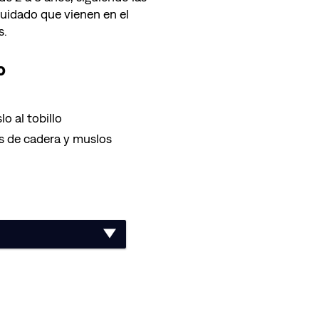
cuidado que vienen en el
s.
o
o al tobillo
s de cadera y muslos