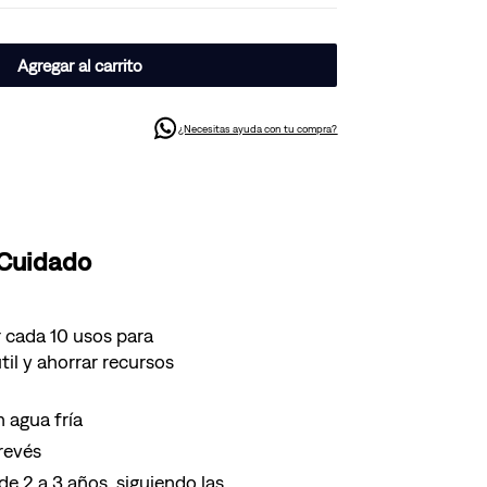
Agregar al carrito
¿Necesitas ayuda con tu compra?
 Cuidado
 cada 10 usos para
til y ahorrar recursos
 agua fría
 revés
e 2 a 3 años, siguiendo las