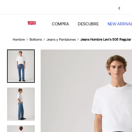
de crédito BBVA
, Interbank, Diners
¡Ya disponible! Paga con 
 Scotiabank.
COMPRA
DESCUBRE
NEW ARRIVA
Hombre
Bottoms
Jeans y Pantalones
Jeans Hombre Levi's 505 Regular