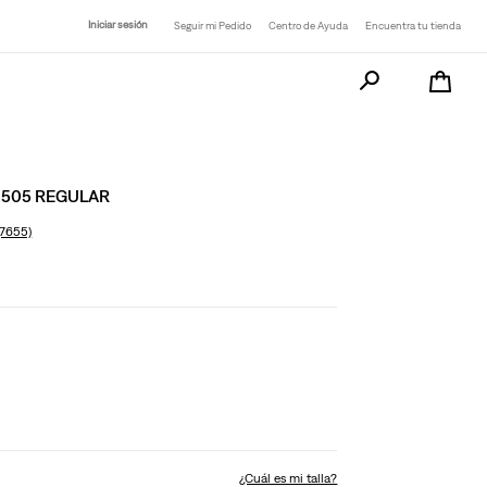
 más puntos de retiro disponibles cerca de ti
Iniciar sesión
Seguir mi Pedido
Centro de Ayuda
Encuentra tu tienda
mayor comodidad.
Busca tu producto a
 505 REGULAR
(7655)
¿Cuál es mi talla?