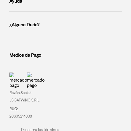
Ayuda
¿Alguna Duda?
Medios de Pago
Razón Social:
LS BATWING S.R.L.
RUC:
20605214038
Descarga los términos