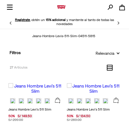
Regístrate
, obtén un
15% adicional
y mantente al tanto de todas las
novedades
Jeans-Hombre-Levis-511-Slim-04511-5815
Filtros
Relevancia
27
Jeans Hombre Levi's 511 Slim
Jeans Hombre Levi's 511 Slim
50
%
S/
149
.
50
50
%
S/
134
.
50
S/
299
.
00
S/
269
.
00