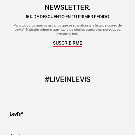
NEWSLETTER.
15% DE DESCUENTO EN TU PRIMER PEDIDO.
Para todos los nuevos usuarios que se suscriban a la lista de correo de
Levi's® Entérate primero que nadie de ofertas especiales, novedades,
eventos y más.
SUSCRIBIRME
#LIVEINLEVIS
Levi’s®