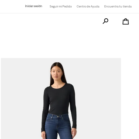
Iniciar sesión
Seguir mi Pedido
Centro de Ayuda
Encuentra tu tienda
Busca tu producto a