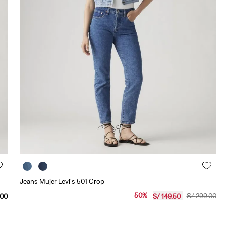
Jeans Mujer Levi's 501 Crop
50
%
S/
299
.
00
00
S/
149
.
50