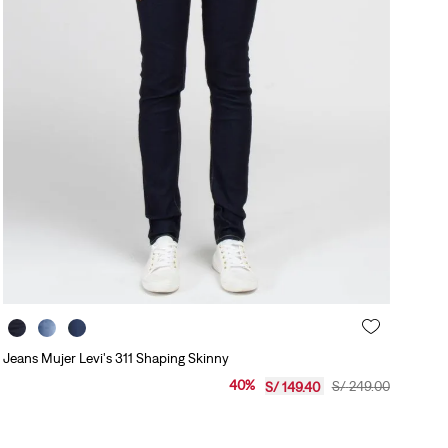
Jeans Mujer Levi's 311 Shaping Skinny
40
%
S/
249
.
00
S/
149
.
40