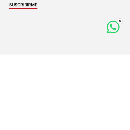
SUSCRIBIRME
Medios de Pago
Razón Social:
LS BATWING S.R.L.
RUC:
20605214038