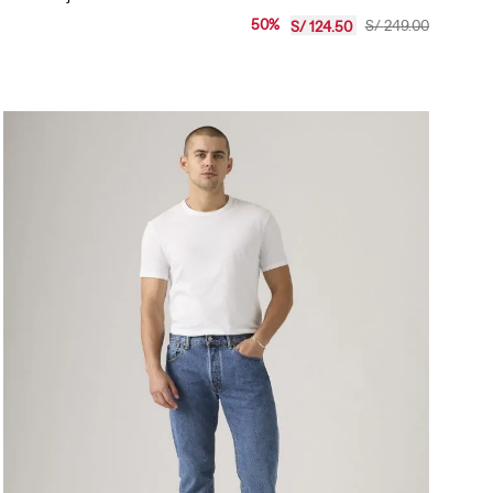
Jeans Mujer Levi's 501 For Women
50
%
S/
249
.
00
S/
124
.
50