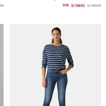
Jeans Hombre Levi's 512 Slim Taper
50
%
00
S/
299
.
00
S/
149
.
50