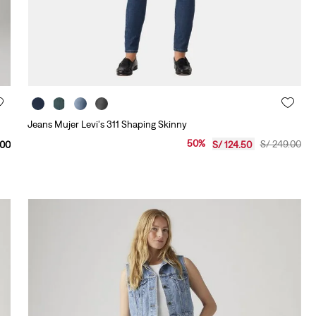
Jeans Mujer Levi's 311 Shaping Skinny
50
%
S/
249
.
00
00
S/
124
.
50