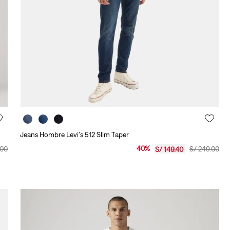
10
.
501 mujer
Jeans Hombre Levi's 512 Slim Taper
40
%
00
S/
249
.
00
S/
149
.
40