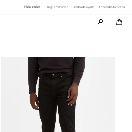
Iniciar sesión
Seguir mi Pedido
Centro de Ayuda
Encuentra tu tienda
Busca tu producto a