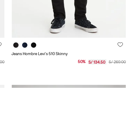
Jeans Hombre Levi's 510 Skinny
50
%
00
S/
269
.
00
S/
134
.
50