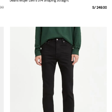
Jeans Mujer Levi's 314 Shaping Straight
00
S/
249
.
00