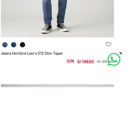
Jeans Hombre Levi's 512 Slim Taper
50
%
S/
299
.
00
S/
149
.
50