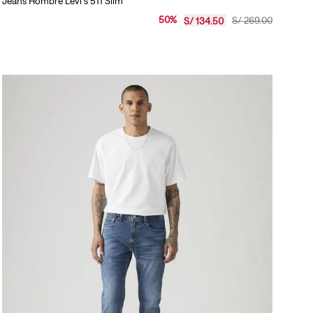
Jeans Hombre Levi's 511 Slim
50
%
S/
269
.
00
S/
134
.
50