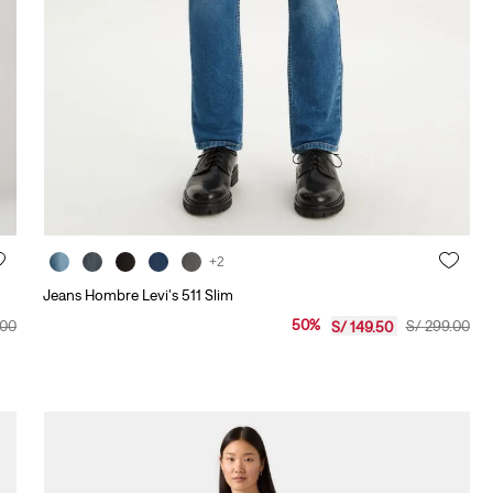
10
.
501 mujer
+2
Jeans Hombre Levi's 511 Slim
50
%
00
S/
299
.
00
S/
149
.
50