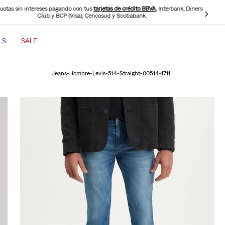
cuotas sin intereses pagando con tus
tarjetas de crédito BBVA
, Interbank, Diners
Club y BCP (Visa), Cencosud y Scotiabank.
LS
SALE
TÉRMINOS MÁS BUSCADOS
Jeans-Hombre-Levis-514-Straight-00514-1711
1
.
jeans mujer
2
.
jeans mujer 501
3
.
jeans hombre
4
.
casaca
5
.
cinch baggy jeans
6
.
polo hombre
7
.
505 jeans hombre
8
.
wide leg
9
.
jeans mujer 318