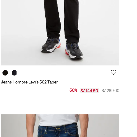
Jeans Hombre Levi's 502 Taper
50
%
S/
289
.
00
S/
144
.
50