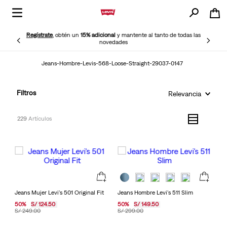
Regístrate
, obtén un
15% adicional
y mantente al tanto de todas las
novedades
Jeans-Hombre-Levis-568-Loose-Straight-29037-0147
Filtros
Relevancia
229
Jeans Mujer Levi's 501 Original Fit
Jeans Hombre Levi's 511 Slim
50
%
S/
124
.
50
50
%
S/
149
.
50
S/
249
.
00
S/
299
.
00