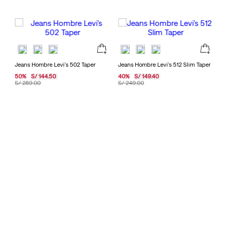
Jeans Hombre Levi's 502 Taper
Jeans Hombre Levi's 512 Slim Taper
50
%
S/
144
.
50
40
%
S/
149
.
40
S/
289
.
00
S/
249
.
00