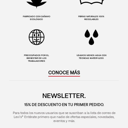
FABRICADO CON CAÑAMO
FIBRAS NATURALES 100%
ECOLÓGICO
RECICLABLES
PREOCUPADOS POR EL
USAMOS MENOS AGUA CON
BIENESTAR DE LOS
TÉCNICAS WATER<LESS
TRABAJADORES
CONOCE MÁS
NEWSLETTER.
15% DE DESCUENTO EN TU PRIMER PEDIDO.
Para todos los nuevos usuarios que se suscriban a la lista de correo de
Levi's® Entérate primero que nadie de ofertas especiales, novedades,
eventos y más.