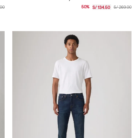
Jeans Hombre Levi's 510 Skinny
50
%
00
S/
269
.
00
S/
134
.
50