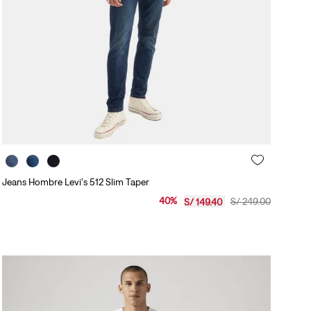
Jeans Hombre Levi's 512 Slim Taper
40
%
S/
249
.
00
S/
149
.
40