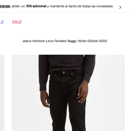
cuotas sin intereses pagando con tus
tarjetas de crédito BBVA
, Interbank, Diners
Club y BCP (Visa), Cencosud y Scotiabank.
LS
SALE
TÉRMINOS MÁS BUSCADOS
Jeans-Hombre-Levis-Twisted-Baggy-Wide-002wk-0003
1
.
jeans mujer
2
.
jeans mujer 501
3
.
jeans hombre
4
.
cinch baggy jeans
5
.
casaca
6
.
505 jeans hombre
7
.
polo hombre
8
.
wide leg
9
.
jeans mujer 318