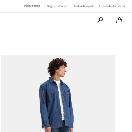
Iniciar sesión
Seguir mi Pedido
Centro de Ayuda
Encuentra tu tienda
Busca tu producto a