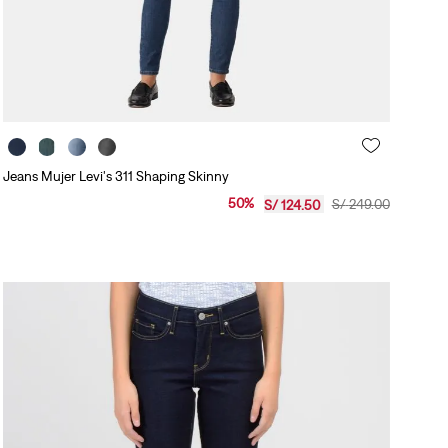
Jeans Mujer Levi's 311 Shaping Skinny
50
%
S/
249
.
00
S/
124
.
50