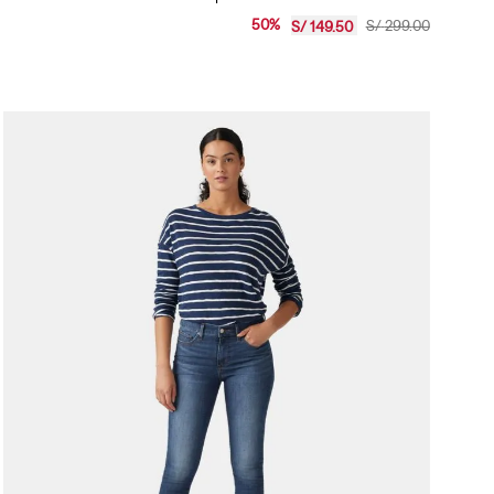
Jeans Hombre Levi's 512 Slim Taper
50
%
S/
299
.
00
S/
149
.
50