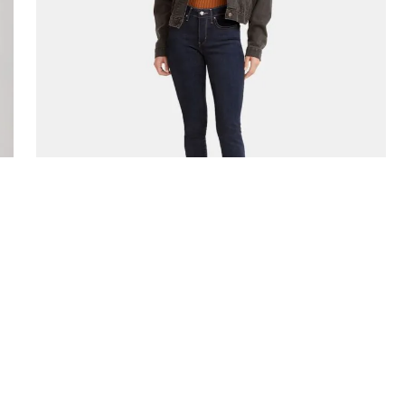
Jeans Mujer Levi's 311 Shaping Skinny
50
%
S/
249
.
00
00
S/
124
.
50