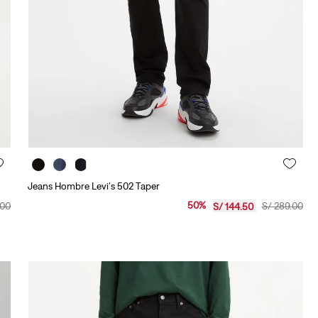
10
.
501 mujer
Jeans Hombre Levi's 502 Taper
50
%
00
S/
289
.
00
S/
144
.
50