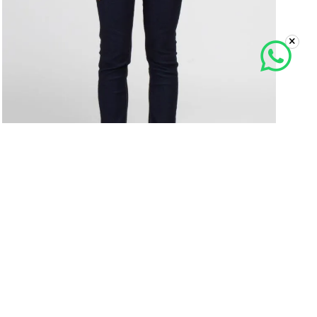
Jeans Mujer Levi's 311 Shaping Skinny
40
%
S/
249
.
00
S/
149
.
40