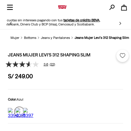
¡Ya disponible! Paga con YAPE en pocos minutos
Mujer
Bottoms
Jeans y Pantalones
Jeans Mujer Levi's 312 Shaping Slim
JEANS MUJER LEVI'S 312 SHAPING SLIM
3.6
(22)
3.6
de
S/
249
.
00
5
estrellas,
valor
medio
de
valoración.
Color:
Azul
Read
22
Reviews.
Enlace
en
la