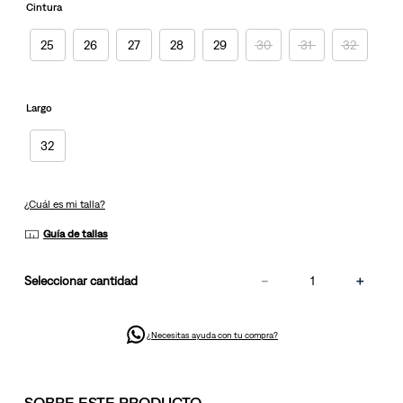
misma
Cintura
página.
25
26
27
28
29
30
31
32
Largo
32
¿Cuál es mi talla?
Guía de tallas
－
＋
cantidad
¿Necesitas ayuda con tu compra?
SOBRE ESTE PRODUCTO