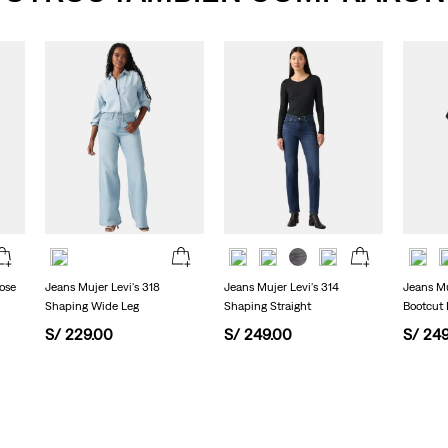
medio
de
valoración.
Read
22
Reviews.
Enlace
en
la
misma
página.
ose
Jeans Mujer Levi's 318
Jeans Mujer Levi's 314
Jeans Mu
Shaping Wide Leg
Shaping Straight
Bootcut 
S/
229
.
00
S/
249
.
00
S/
24