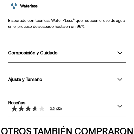
Waterless
Elaborado con técnicas Water <Less® que reducen el uso de agua
en el proceso de acabado hasta en un 96%.
Composición y Cuidado
Ajuste y Tamaño
Reseñas
3.6
(22)
3.6
de
5
estrellas,
OTROS TAMBIÉN COMPRARON
valor