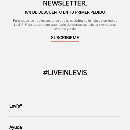
NEWSLETTER.
15% DE DESCUENTO EN TU PRIMER PEDIDO.
Para todos los nuevos usuarios que se suscriban a la lista de correo de
Levi's® Entérate primero que nadie de ofertas especiales, novedades,
eventos y más.
SUSCRIBIRME
#LIVEINLEVIS
Levi’s®
Ayuda