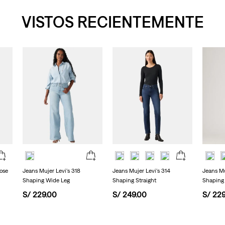
VISTOS RECIENTEMENTE
ose
Jeans Mujer Levi's 318
Jeans Mujer Levi's 314
Jeans Mu
Shaping Wide Leg
Shaping Straight
Shaping 
S/
229
.
00
S/
249
.
00
S/
22