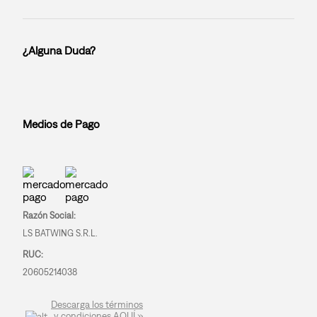
¿Alguna Duda?
Medios de Pago
Razón Social:
LS BATWING S.R.L.
RUC:
20605214038
Descarga los términos
y condiciones AQUÍ »