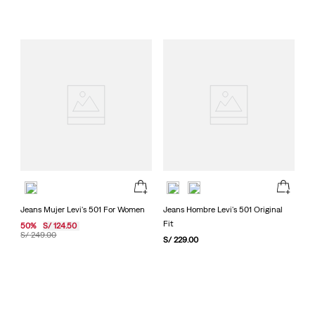
Jeans Mujer Levi's 501 For Women
Jeans Hombre Levi's 501 Original
Fit
50
%
S/
124
.
50
S/
249
.
00
S/
229
.
00