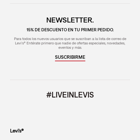
NEWSLETTER.
15% DE DESCUENTO EN TU PRIMER PEDIDO.
Para todos los nuevos usuarios que se suscriban a la lista de correo de
Levi's® Entérate primero que nadie de ofertas especiales, novedades,
eventos y más.
SUSCRIBIRME
#LIVEINLEVIS
Levi’s®