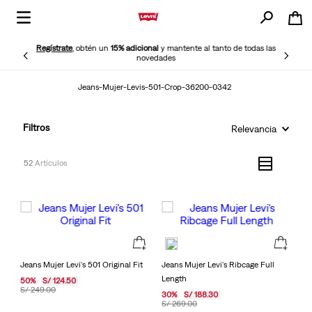
Regístrate
, obtén un
15% adicional
y mantente al tanto de todas las
novedades
Jeans-Mujer-Levis-501-Crop-36200-0342
Filtros
Relevancia
52
Jeans Mujer Levi's 501 Original Fit
Jeans Mujer Levi's Ribcage Full
Length
50
%
S/
124
.
50
S/
249
.
00
30
%
S/
188
.
30
S/
269
.
00