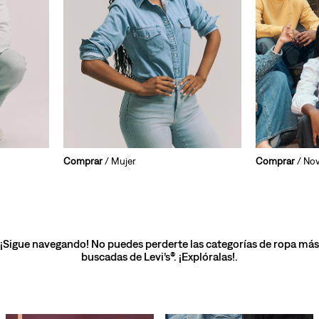
Comprar
/ Mujer
Comprar
/ No
¡Sigue navegando! No puedes perderte las categorías de ropa más
buscadas de Levi’s®. ¡Explóralas!.