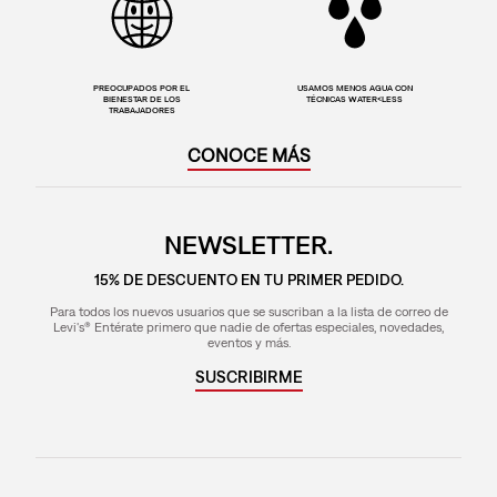
PREOCUPADOS POR EL
USAMOS MENOS AGUA CON
BIENESTAR DE LOS
TÉCNICAS WATER<LESS
TRABAJADORES
CONOCE MÁS
NEWSLETTER.
15% DE DESCUENTO EN TU PRIMER PEDIDO.
Para todos los nuevos usuarios que se suscriban a la lista de correo de
Levi's® Entérate primero que nadie de ofertas especiales, novedades,
eventos y más.
SUSCRIBIRME