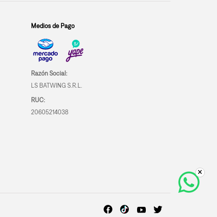
Medios de Pago
Razón Social:
LS BATWING S.R.L.
RUC:
20605214038