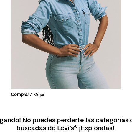
10
.
501 mujer
Comprar
/ Mujer
gando! No puedes perderte las categorías
buscadas de Levi’s®. ¡Explóralas!.