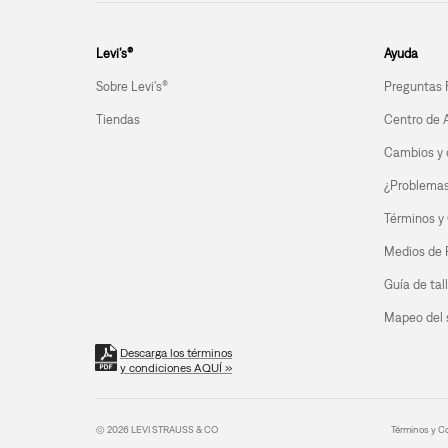
Levi’s®
Ayuda
Sobre Levi's®
Preguntas 
Tiendas
Centro de 
Cambios y 
¿Problemas 
Términos y
Medios de
Guía de tal
Mapeo del s
Descarga los términos
y condiciones AQUÍ »
© 2026 LEVI STRAUSS & CO
Términos y C