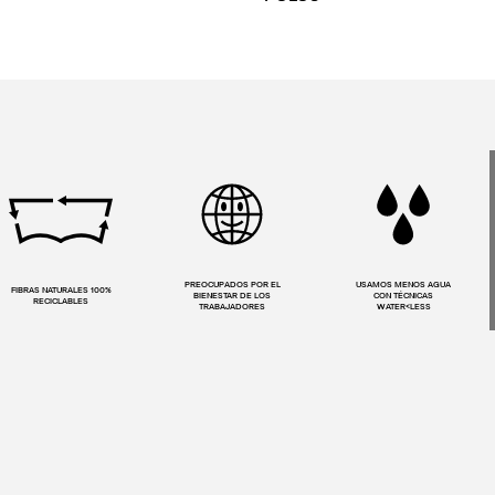
PREOCUPADOS POR EL
USAMOS MENOS AGUA
FIBRAS NATURALES 100%
BIENESTAR DE LOS
CON TÉCNICAS
RECICLABLES
TRABAJADORES
WATER<LESS