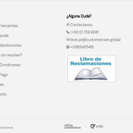
¿Alguna Duda?
Contáctanos
Frecuentes
(+51) 01 709 6081
Ayuda
levis.pe@customercare.global
devoluciones
+51905475415
sin resolver?
 Condiciones
 Pago
las
itio
ondiciones