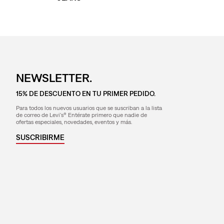
NEWSLETTER.
15% DE DESCUENTO EN TU PRIMER PEDIDO.
Para todos los nuevos usuarios que se suscriban a la lista
de correo de Levi's® Entérate primero que nadie de
ofertas especiales, novedades, eventos y más.
SUSCRIBIRME