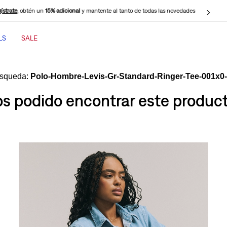
ístrate
, obtén un
15% adicional
y mantente al tanto de todas las novedades
LS
SALE
TÉRMINOS MÁS BUSCADOS
1
.
jeans mujer
Polo-Hombre-Levis-Gr-Standard-Ringer-Tee-001x0
2
.
jeans mujer 501
 podido encontrar este producto
3
.
jeans hombre
4
.
casaca
5
.
cinch baggy jeans
6
.
polo hombre
7
.
505 jeans hombre
8
.
wide leg
9
.
jeans mujer 318