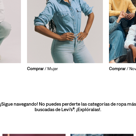
Comprar
/ Mujer
Comprar
/ No
¡Sigue navegando! No puedes perderte las categorías de ropa más
buscadas de Levi’s®. ¡Explóralas!.