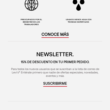
PREOCUPADOS POR EL
USAMOS MENOS AGUA CON
BIENESTAR DE LOS
TÉCNICAS WATER<LESS
TRABAJADORES
CONOCE MÁS
NEWSLETTER.
15% DE DESCUENTO EN TU PRIMER PEDIDO.
Para todos los nuevos usuarios que se suscriban a la lista de correo de
Levi's® Entérate primero que nadie de ofertas especiales, novedades,
eventos y más.
SUSCRIBIRME