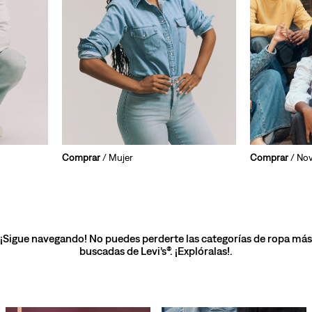
Comprar
/ Mujer
Comprar
/ No
¡Sigue navegando! No puedes perderte las categorías de ropa más
buscadas de Levi’s®. ¡Explóralas!.