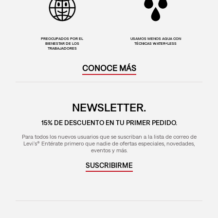
PREOCUPADOS POR EL
USAMOS MENOS AGUA CON
BIENESTAR DE LOS
TÉCNICAS WATER<LESS
TRABAJADORES
CONOCE MÁS
NEWSLETTER.
15% DE DESCUENTO EN TU PRIMER PEDIDO.
Para todos los nuevos usuarios que se suscriban a la lista de correo de
Levi's® Entérate primero que nadie de ofertas especiales, novedades,
eventos y más.
SUSCRIBIRME