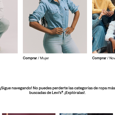
Comprar
/ Mujer
Comprar
/ No
¡Sigue navegando! No puedes perderte las categorías de ropa más
buscadas de Levi’s®. ¡Explóralas!.