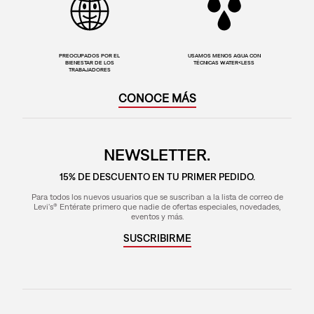
PREOCUPADOS POR EL
USAMOS MENOS AGUA CON
BIENESTAR DE LOS
TÉCNICAS WATER<LESS
TRABAJADORES
CONOCE MÁS
NEWSLETTER.
15% DE DESCUENTO EN TU PRIMER PEDIDO.
Para todos los nuevos usuarios que se suscriban a la lista de correo de
Levi's® Entérate primero que nadie de ofertas especiales, novedades,
eventos y más.
SUSCRIBIRME