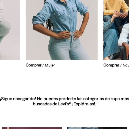
Comprar
/ Mujer
Comprar
/ No
¡Sigue navegando! No puedes perderte las categorías de ropa más
buscadas de Levi’s®. ¡Explóralas!.