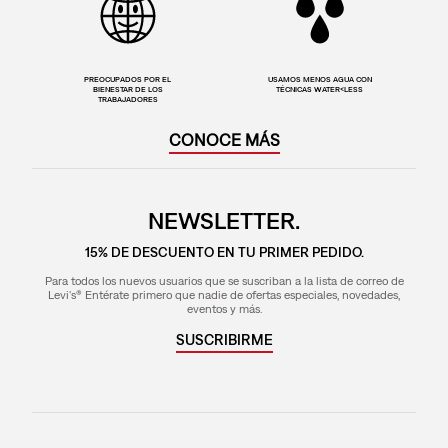
PREOCUPADOS POR EL
USAMOS MENOS AGUA CON
BIENESTAR DE LOS
TÉCNICAS WATER<LESS
TRABAJADORES
CONOCE MÁS
NEWSLETTER.
15% DE DESCUENTO EN TU PRIMER PEDIDO.
Para todos los nuevos usuarios que se suscriban a la lista de correo de
Levi's® Entérate primero que nadie de ofertas especiales, novedades,
eventos y más.
SUSCRIBIRME