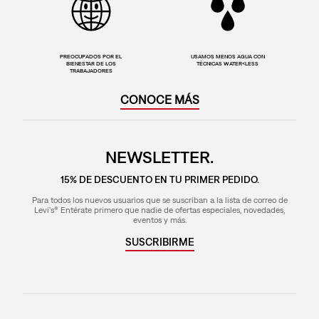
PREOCUPADOS POR EL
USAMOS MENOS AGUA CON
BIENESTAR DE LOS
TÉCNICAS WATER<LESS
TRABAJADORES
CONOCE MÁS
NEWSLETTER.
15% DE DESCUENTO EN TU PRIMER PEDIDO.
Para todos los nuevos usuarios que se suscriban a la lista de correo de
Levi's® Entérate primero que nadie de ofertas especiales, novedades,
eventos y más.
SUSCRIBIRME