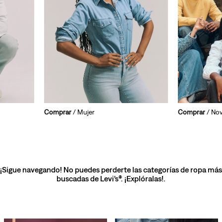
Comprar
/ Mujer
Comprar
/ No
¡Sigue navegando! No puedes perderte las categorías de ropa más
buscadas de Levi’s®. ¡Explóralas!.