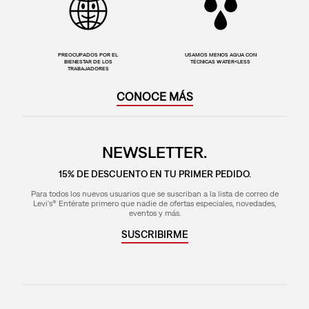
PREOCUPADOS POR EL
USAMOS MENOS AGUA CON
BIENESTAR DE LOS
TÉCNICAS WATER<LESS
TRABAJADORES
CONOCE MÁS
NEWSLETTER.
15% DE DESCUENTO EN TU PRIMER PEDIDO.
Para todos los nuevos usuarios que se suscriban a la lista de correo de
Levi's® Entérate primero que nadie de ofertas especiales, novedades,
eventos y más.
SUSCRIBIRME