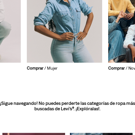
Comprar
/ Mujer
Comprar
/ No
¡Sigue navegando! No puedes perderte las categorías de ropa más
buscadas de Levi’s®. ¡Explóralas!.