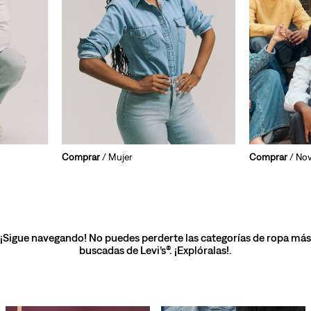
Comprar
/ Mujer
Comprar
/ No
¡Sigue navegando! No puedes perderte las categorías de ropa más
buscadas de Levi’s®. ¡Explóralas!.