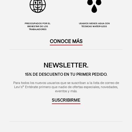
PREOCUPADOS POR EL
USAMOS MENOS AGUA CON
BIENESTAR DE LOS
TÉCNICAS WATER<LESS
TRABAJADORES
CONOCE MÁS
NEWSLETTER.
15% DE DESCUENTO EN TU PRIMER PEDIDO.
Para todos los nuevos usuarios que se suscriban a la lista de correo de
Levi's® Entérate primero que nadie de ofertas especiales, novedades,
eventos y más.
SUSCRIBIRME