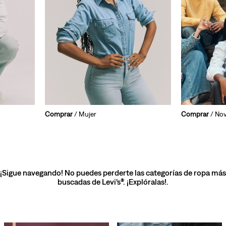
Comprar
/ Mujer
Comprar
/ No
¡Sigue navegando! No puedes perderte las categorías de ropa más
buscadas de Levi’s®. ¡Explóralas!.