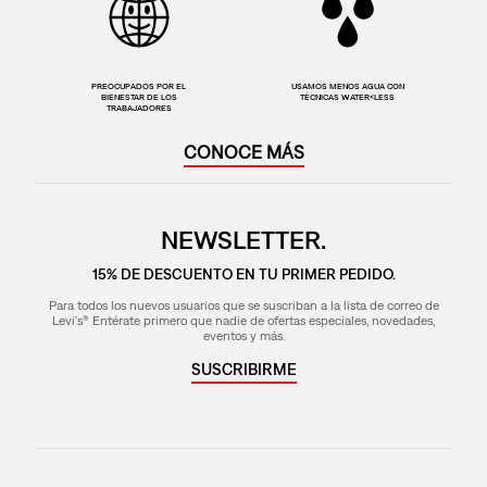
PREOCUPADOS POR EL
USAMOS MENOS AGUA CON
BIENESTAR DE LOS
TÉCNICAS WATER<LESS
TRABAJADORES
CONOCE MÁS
NEWSLETTER.
15% DE DESCUENTO EN TU PRIMER PEDIDO.
Para todos los nuevos usuarios que se suscriban a la lista de correo de
Levi's® Entérate primero que nadie de ofertas especiales, novedades,
eventos y más.
SUSCRIBIRME