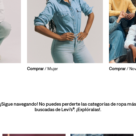
Comprar
/ Mujer
Comprar
/ No
¡Sigue navegando! No puedes perderte las categorías de ropa más
buscadas de Levi’s®. ¡Explóralas!.