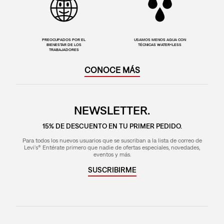
PREOCUPADOS POR EL
USAMOS MENOS AGUA CON
BIENESTAR DE LOS
TÉCNICAS WATER<LESS
TRABAJADORES
CONOCE MÁS
NEWSLETTER.
15% DE DESCUENTO EN TU PRIMER PEDIDO.
Para todos los nuevos usuarios que se suscriban a la lista de correo de
Levi's® Entérate primero que nadie de ofertas especiales, novedades,
eventos y más.
SUSCRIBIRME