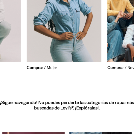
Comprar
/ Mujer
Comprar
/ No
¡Sigue navegando! No puedes perderte las categorías de ropa más
buscadas de Levi’s®. ¡Explóralas!.