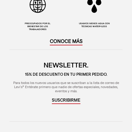
PREOCUPADOS POR EL
USAMOS MENOS AGUA CON
BIENESTAR DE LOS
TÉCNICAS WATER<LESS
TRABAJADORES
CONOCE MÁS
NEWSLETTER.
15% DE DESCUENTO EN TU PRIMER PEDIDO.
Para todos los nuevos usuarios que se suscriban a la lista de correo de
Levi's® Entérate primero que nadie de ofertas especiales, novedades,
eventos y más.
SUSCRIBIRME