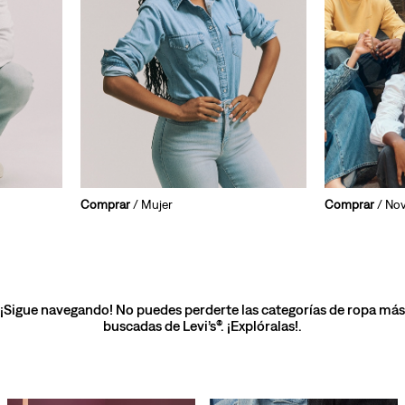
Comprar
/ Mujer
Comprar
/ No
¡Sigue navegando! No puedes perderte las categorías de ropa más
buscadas de Levi’s®. ¡Explóralas!.