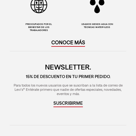
PREOCUPADOS POR EL
USAMOS MENOS AGUA CON
BIENESTAR DE LOS
TÉCNICAS WATER<LESS
TRABAJADORES
CONOCE MÁS
NEWSLETTER.
15% DE DESCUENTO EN TU PRIMER PEDIDO.
Para todos los nuevos usuarios que se suscriban a la lista de correo de
Levi's® Entérate primero que nadie de ofertas especiales, novedades,
eventos y más.
SUSCRIBIRME