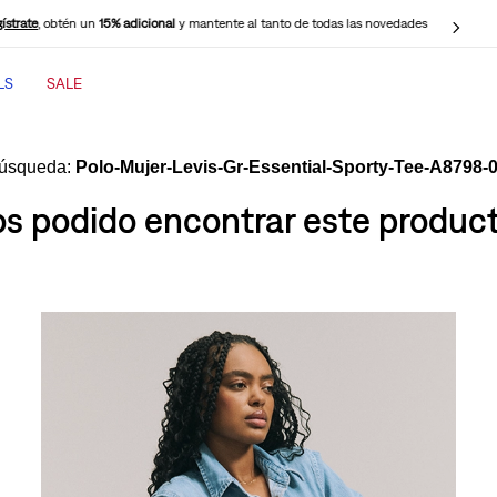
ístrate
, obtén un
15% adicional
y mantente al tanto de todas las novedades
LS
SALE
TÉRMINOS MÁS BUSCADOS
1
.
jeans mujer
Polo-Mujer-Levis-Gr-Essential-Sporty-Tee-A8798-
2
.
jeans mujer 501
 podido encontrar este producto
3
.
jeans hombre
4
.
cinch baggy jeans
5
.
casaca
6
.
505 jeans hombre
7
.
polo hombre
8
.
wide leg
9
.
jeans mujer 318