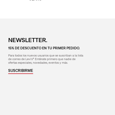
NEWSLETTER.
15% DE DESCUENTO EN TU PRIMER PEDIDO.
Para todos los nuevos usuarios que se suscriban a la lista
de correo de Levi's® Entérate primero que nadie de
ofertas especiales, novedades, eventos y más.
SUSCRIBIRME