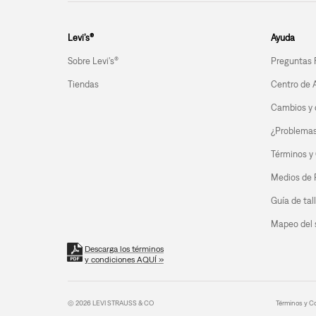
Levi’s®
Ayuda
Sobre Levi's®
Preguntas 
Tiendas
Centro de 
Cambios y 
¿Problemas 
Términos y
Medios de
Guía de tal
Mapeo del s
Descarga los términos
y condiciones AQUÍ »
© 2026 LEVI STRAUSS & CO
Términos y C