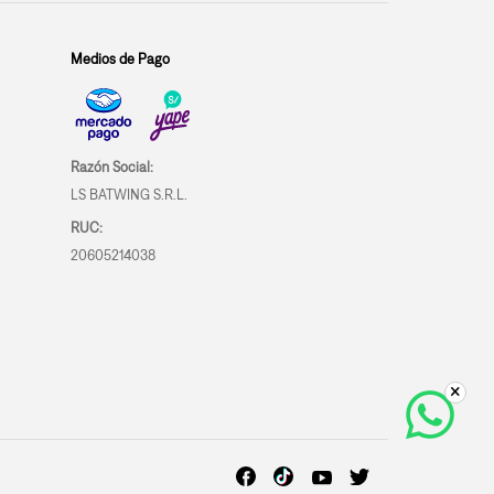
Medios de Pago
Razón Social:
LS BATWING S.R.L.
RUC:
20605214038