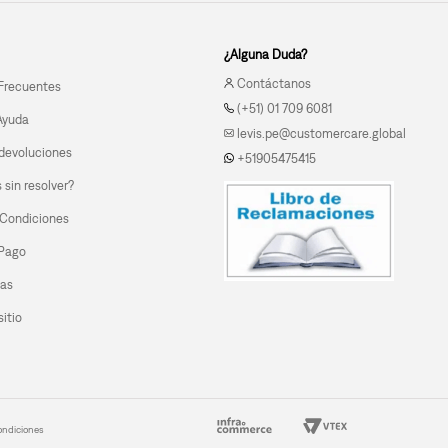
¿Alguna Duda?
Contáctanos
Frecuentes
(+51) 01 709 6081
Ayuda
levis.pe@customercare.global
devoluciones
+51905475415
sin resolver?
 Condiciones
 Pago
las
itio
ondiciones