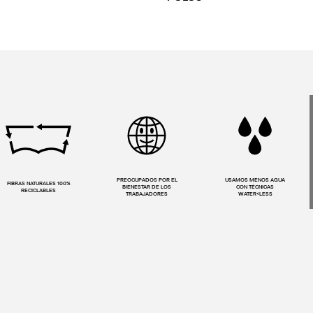
PREOCUPADOS POR EL
USAMOS MENOS AGUA
FIBRAS NATURALES 100%
BIENESTAR DE LOS
CON TÉCNICAS
RECICLABLES
TRABAJADORES
WATER<LESS