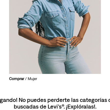
10
.
501 mujer
Comprar
/ Mujer
gando! No puedes perderte las categorías
buscadas de Levi’s®. ¡Explóralas!.